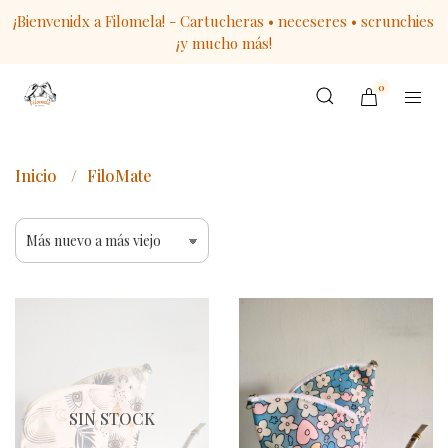
¡Bienvenidx a Filomela! - Cartucheras • neceseres • scrunchies
¡y mucho más!
0
Inicio
FiloMate
SIN STOCK