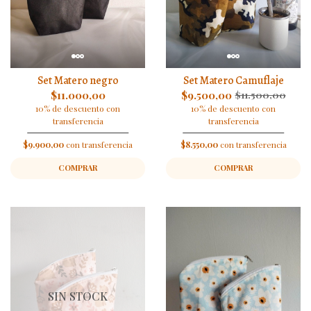
Set Matero negro
Set Matero Camuflaje
$11.000,00
$9.500,00
$11.500,00
10% de descuento con
10% de descuento con
transferencia
transferencia
$9.900,00
con transferencia
$8.550,00
con transferencia
COMPRAR
COMPRAR
SIN STOCK