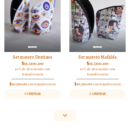
Set matero Destinos
Set matero Mafalda
$11.500,00
$11.500,00
10% de descuento con
10% de descuento con
transferencia
transferencia
$10.350,00
con transferencia
$10.350,00
con transferencia
COMPRAR
COMPRAR