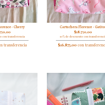
orence - Cherry
Cartuchera Florence - Gatito
750,00
$18.750,00
o con transferencia
10% de descuento con transferenci
n transferencia
$16.875,00
con transferenc