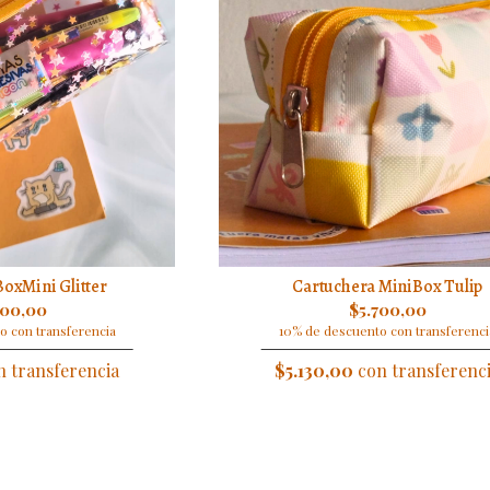
oxMini Glitter
Cartuchera MiniBox Tulip
900,00
$5.700,00
o con transferencia
10% de descuento con transferenci
 transferencia
$5.130,00
con transferenc