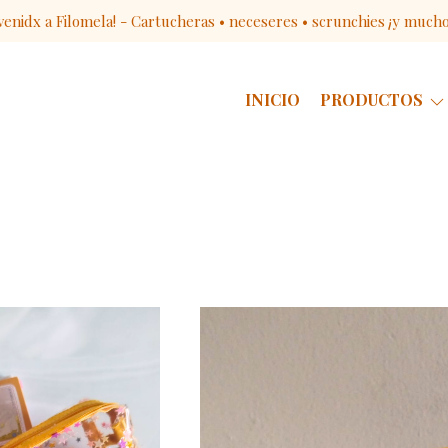
venidx a Filomela! - Cartucheras • neceseres • scrunchies ¡y much
INICIO
PRODUCTOS