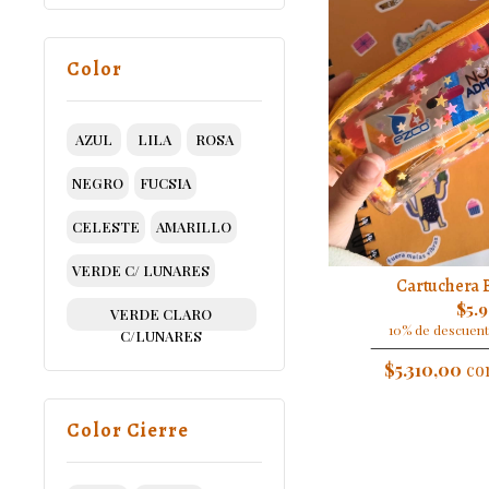
Color
AZUL
LILA
ROSA
NEGRO
FUCSIA
CELESTE
AMARILLO
VERDE C/ LUNARES
Cartuchera B
$5.
VERDE CLARO
10% de descuent
C/LUNARES
$5.310,00
con
Color Cierre