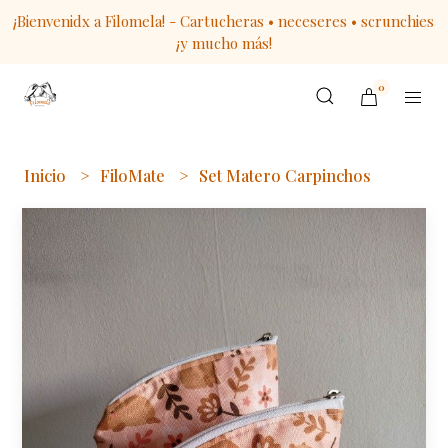
¡Bienvenidx a Filomela! - Cartucheras • neceseres • scrunchies
¡y mucho más!
0
Inicio
FiloMate
Set Matero Carpinchos