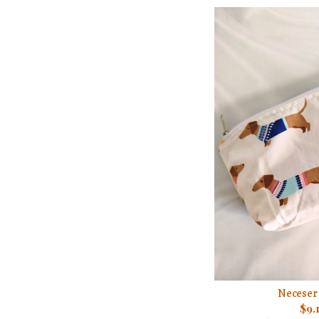
Neceser 
$9.