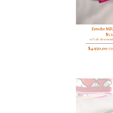
Estuche MilU
$5.
10% de descuent
$4.950,00
co