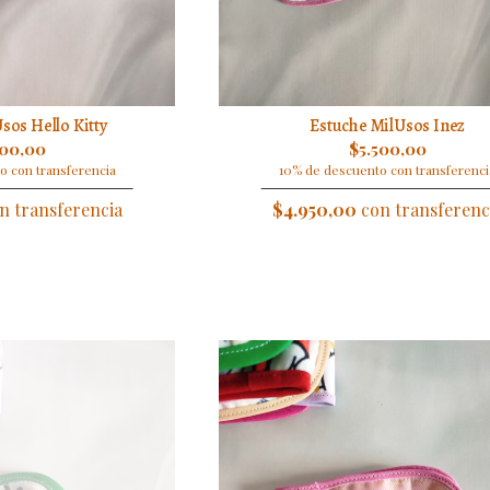
sos Hello Kitty
Estuche MilUsos Inez
500,00
$5.500,00
o con transferencia
10% de descuento con transferenci
n transferencia
$4.950,00
con transferenc