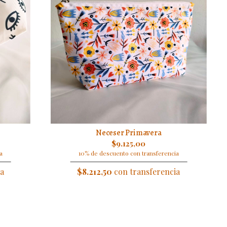
Neceser Primavera
$9.125,00
a
10% de descuento con transferencia
a
$8.212,50
con transferencia