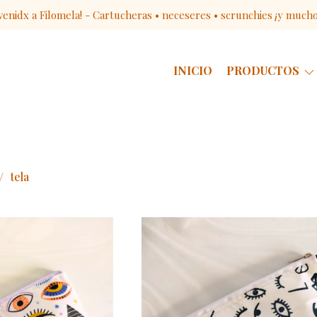
venidx a Filomela! - Cartucheras • neceseres • scrunchies ¡y much
INICIO
PRODUCTOS
tela