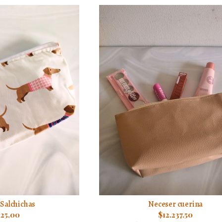
Salchichas
Neceser cuerina
125,00
$12.237,50