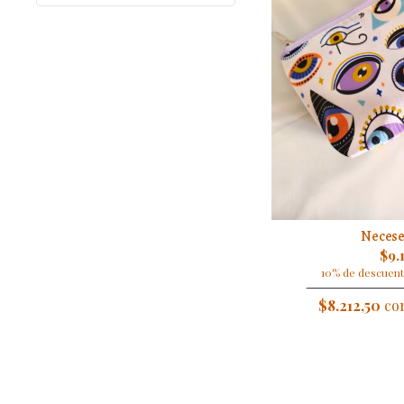
Necese
$9.
10% de descuent
$8.212,50
con