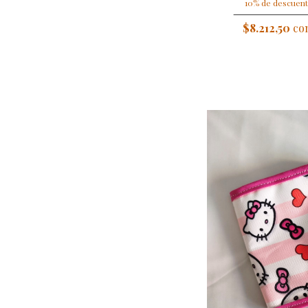
10% de descuent
$8.212,50
con