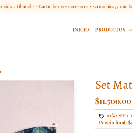
venidx a Filomela! - Cartucheras • neceseres • scrunchies ¡y much
INICIO
PRODUCTOS
A
Set Mat
$11.500,00
10% OFF
co
Precio final:
$1