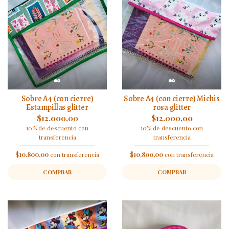
Sobre A4 (con cierre)
Sobre A4 (con cierre) Michis
Estampillas glitter
rosa glitter
$12.000,00
$12.000,00
10% de descuento con
10% de descuento con
transferencia
transferencia
$10.800,00
con transferencia
$10.800,00
con transferencia
COMPRAR
COMPRAR