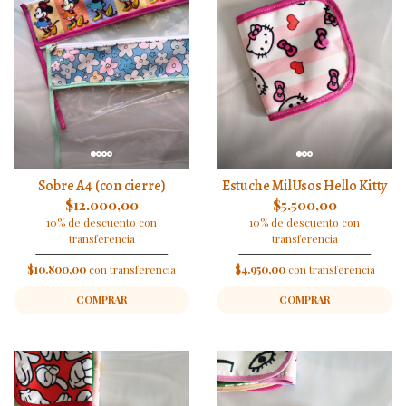
Sobre A4 (con cierre)
Estuche MilUsos Hello Kitty
$12.000,00
$5.500,00
10% de descuento con
10% de descuento con
transferencia
transferencia
$10.800,00
con transferencia
$4.950,00
con transferencia
COMPRAR
COMPRAR