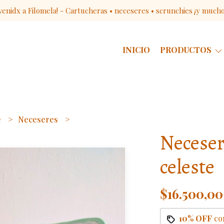
venidx a Filomela! - Cartucheras • neceseres • scrunchies ¡y much
INICIO
PRODUCTOS
e
Neceseres
Neceser
celeste
$16.500,00
10% OFF
co