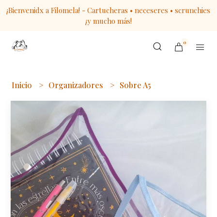
¡Bienvenidx a Filomela! - Cartucheras • neceseres • scrunchies
¡y mucho más!
0
Inicio
Organizadores
Sobre A5