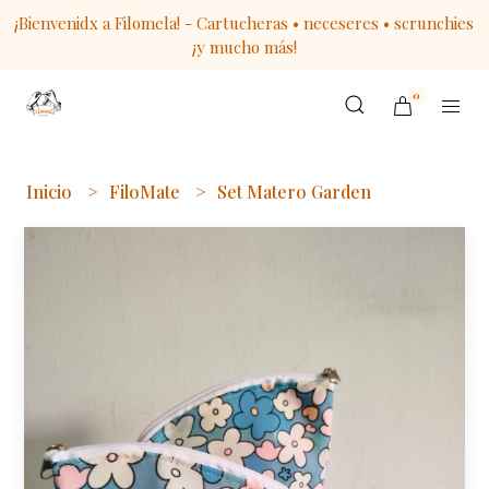
¡Bienvenidx a Filomela! - Cartucheras • neceseres • scrunchies
¡y mucho más!
0
Inicio
FiloMate
Set Matero Garden