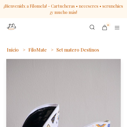
¡Bienvenidx a Filomela! - Cartucheras • neceseres • scrunchies
¡y mucho más!
0
Inicio
FiloMate
Set matero Destinos