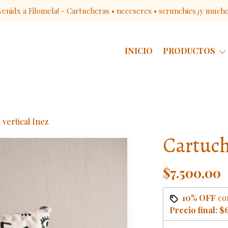
venidx a Filomela! - Cartucheras • neceseres • scrunchies ¡y much
INICIO
PRODUCTOS
vertical Inez
Cartuch
$7.500,00
10% OFF
co
Precio final:
$6