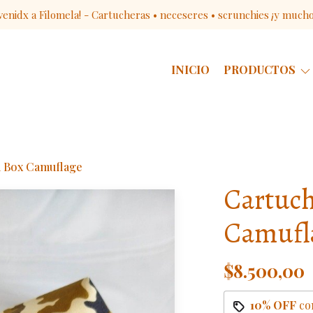
venidx a Filomela! - Cartucheras • neceseres • scrunchies ¡y much
INICIO
PRODUCTOS
a Box Camuflage
Cartuch
Camufl
$8.500,00
10% OFF
co