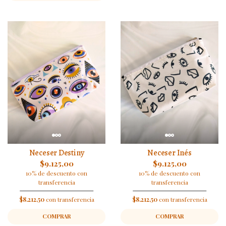
Neceser Destiny
Neceser Inés
$9.125,00
$9.125,00
10% de descuento con
10% de descuento con
transferencia
transferencia
$8.212,50
con transferencia
$8.212,50
con transferencia
COMPRAR
COMPRAR