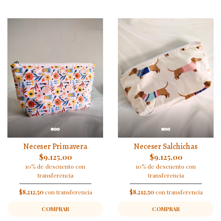
Neceser Primavera
Neceser Salchichas
$9.125,00
$9.125,00
10% de descuento con
10% de descuento con
transferencia
transferencia
$8.212,50
con transferencia
$8.212,50
con transferencia
COMPRAR
COMPRAR