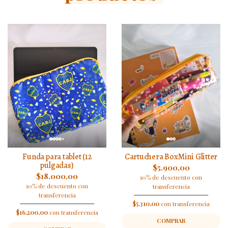
Funda para tablet (12
Cartuchera BoxMini Glitter
pulgadas)
$5.900,00
$18.000,00
10% de descuento con
10% de descuento con
transferencia
transferencia
$5.310,00
con transferencia
$16.200,00
con transferencia
COMPRAR